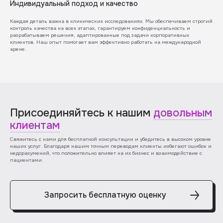
Индивидуальный подход и качество
Каждая деталь важна в клинических исследованиях. Мы обеспечиваем строгий
контроль качества на всех этапах, гарантируем конфиденциальность и
разрабатываем решения, адаптированные под задачи корпоративных
клиентов. Наш опыт помогает вам эффективно работать на международной
арене.
Присоединяйтесь к нашим
довольным
клиентам
Свяжитесь с нами для бесплатной консультации и убедитесь в высоком уровне
наших услуг. Благодаря нашим точным переводам клиенты избегают ошибок и
недоразумений, что положительно влияет на их бизнес и взаимодействие с
пациентами.
Запросить бесплатную оценку