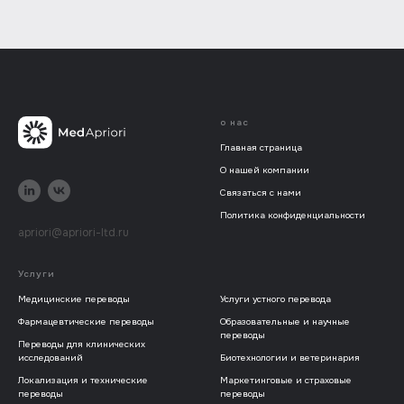
о нас
Главная страница
О нашей компании
Связаться с нами
Политика конфиденциальности
apriori@apriori-ltd.ru
Услуги
Медицинские переводы
Услуги устного перевода
Фармацевтические переводы
Образовательные и научные
переводы
Переводы для клинических
исследований
Биотехнологии и ветеринария
Локализация и технические
Маркетинговые и страховые
переводы
переводы