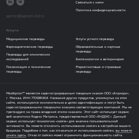
Связаться с нами
Политика конфиденциальности
apriori@apriori-ltd.ru
Услуги
Медицинские переводы
Услуги устного перевода
Фармацевтические переводы
Образовательные и научные
переводы
Переводы для клинических
исследований
Биотехнологии и ветеринария
Локализация и технические
Маркетинговые и страховые
переводы
переводы
MedApriori™ является зарегистрированным товарным знаком ООО «Априори»,
г. Москва, ИНН 7705981404. Названия других продуктов, упомянутых на этом
сайте, используются исключительно в целях идентификации и могут быть
зарегистрированными товарными знаками соответствующих компаний. Мы не
претендуем на права владения этими знаками. Этот сайт использует сервис
веб-аналитики Яндекс Метрика, предоставляемый ООО «ЯНДЕКС». Данный
сервис использует технологию «cookie» для анализа пользовательской
активности. Вы можете отключить использование cookies в настройках вашего
браузера. Подробнее о том, как отказаться от использования cookies,
вы можете
узнать здесь
. Отказ от cookies может ограничить функциональность сайта.